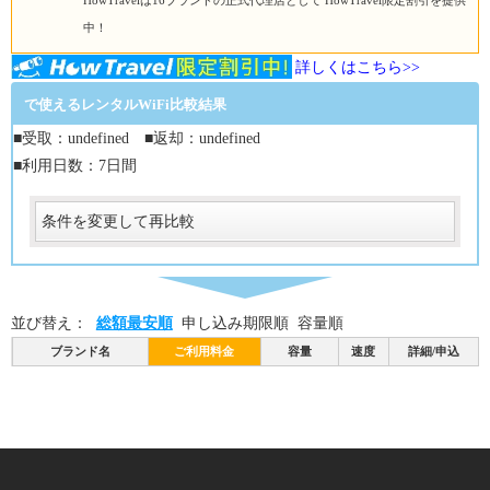
HowTravelは16ブランドの正式代理店として HowTravel限定割引を提供
中！
詳しくはこちら>>
で使えるレンタルWiFi比較結果
■受取：undefined ■返却：undefined
■利用日数：7日間
条件を変更して再比較
受取
受取方法
必須
並び替え：
総額最安順
申し込み期限順
容量順
受取場所
必須
ブランド名
ご利用料金
容量
速度
詳細/申込
返却
返却方法
必須
返却方法
必須