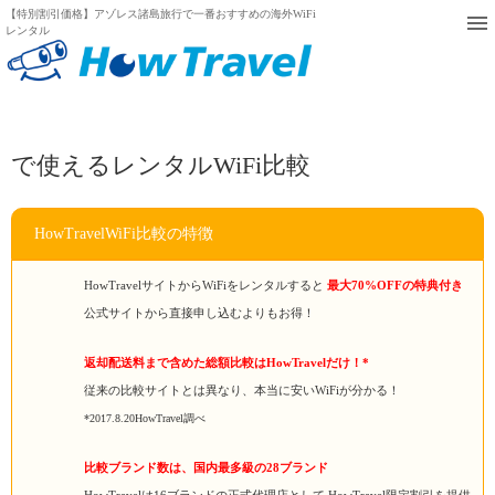
【特別割引価格】アゾレス諸島旅行で一番おすすめの海外WiFi
レンタル
で使えるレンタルWiFi比較
HowTravelWiFi比較の特徴
HowTravelサイトからWiFiをレンタルすると
最大70%OFFの特典付き
公式サイトから直接申し込むよりもお得！
返却配送料まで含めた総額比較はHowTravelだけ！*
従来の比較サイトとは異なり、本当に安いWiFiが分かる！
*2017.8.20HowTravel調べ
比較ブランド数は、国内最多級の28ブランド