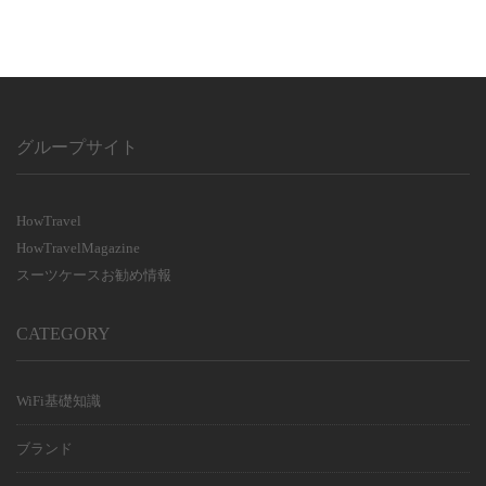
グループサイト
HowTravel
HowTravelMagazine
スーツケースお勧め情報
CATEGORY
WiFi基礎知識
ブランド