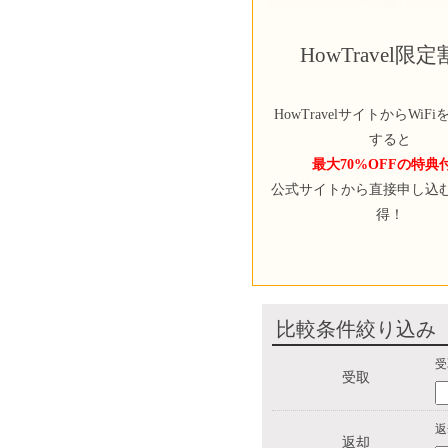
HowTravel限
HowTravelサイトからWiF
すると
最大70%OFFの特典
公式サイトから直接申し込
得！
比較条件絞り込み
受
受取
返
返却