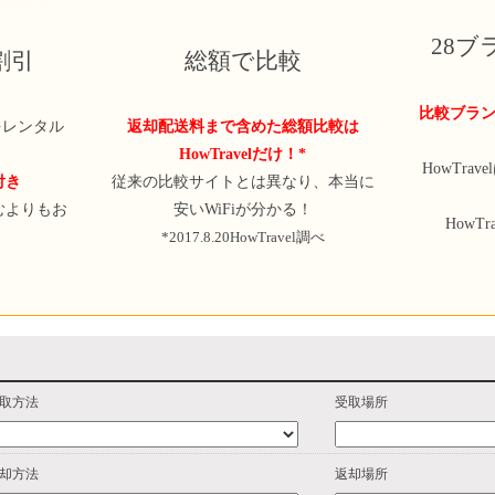
28
定割引
総額で比較
比較ブラン
iをレンタル
返却配送料まで含めた総額比較は
HowTravelだけ！*
HowTra
付き
従来の比較サイトとは異なり、本当に
むよりもお
安いWiFiが分かる！
HowT
*2017.8.20HowTravel調べ
取方法
受取場所
却方法
返却場所