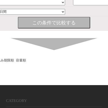
込み期限順
容量順
CATEGORY