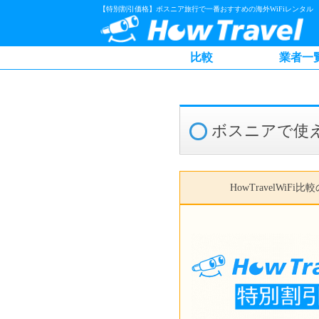
【特別割引価格】ボスニア旅行で一番おすすめの海外WiFiレンタル
比較
業者一
ボスニアで使え
HowTravelWiFi