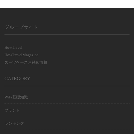
グループサイト
HowTravel
HowTravelMagazine
スーツケースお勧め情報
CATEGORY
WiFi基礎知識
ブランド
ランキング