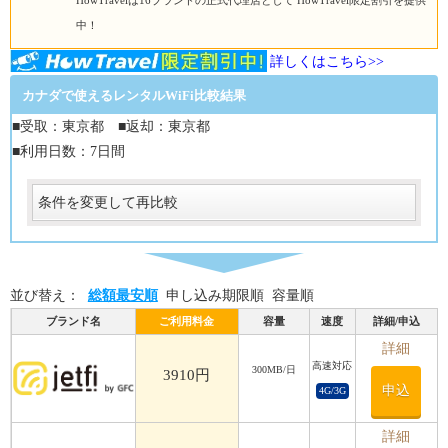
HowTravelは16ブランドの正式代理店として HowTravel限定割引を提供
中！
詳しくはこちら>>
カナダで使えるレンタルWiFi比較結果
■受取：東京都 ■返却：東京都
■利用日数：7日間
条件を変更して再比較
受取
受取方法
必須
並び替え：
総額最安順
申し込み期限順
容量順
受取場所
必須
ブランド名
ご利用料金
容量
速度
詳細/申込
返却
詳細
高速対応
300MB/日
返却方法
3910円
申込
4G/3G
必須
返却方法
必須
詳細