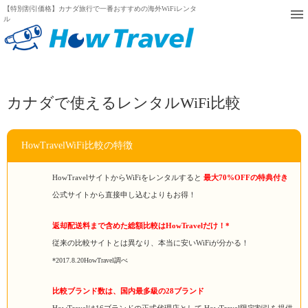
【特別割引価格】カナダ旅行で一番おすすめの海外WiFiレンタ
ル
カナダで使えるレンタルWiFi比較
HowTravelWiFi比較の特徴
HowTravelサイトからWiFiをレンタルすると
最大70%OFFの特典付き
公式サイトから直接申し込むよりもお得！
返却配送料まで含めた総額比較はHowTravelだけ！*
従来の比較サイトとは異なり、本当に安いWiFiが分かる！
*2017.8.20HowTravel調べ
比較ブランド数は、国内最多級の28ブランド