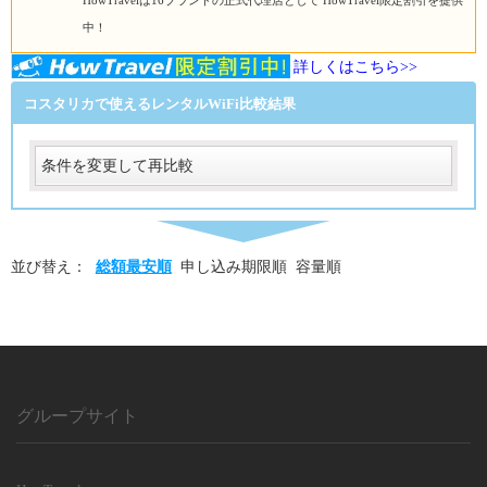
HowTravelは16ブランドの正式代理店として HowTravel限定割引を提供
中！
詳しくはこちら>>
コスタリカで使えるレンタルWiFi比較結果
条件を変更して再比較
受取
受取方法
必須
並び替え：
総額最安順
申し込み期限順
容量順
受取場所
必須
返却
返却方法
必須
返却方法
グループサイト
必須
利用日数
利用日数