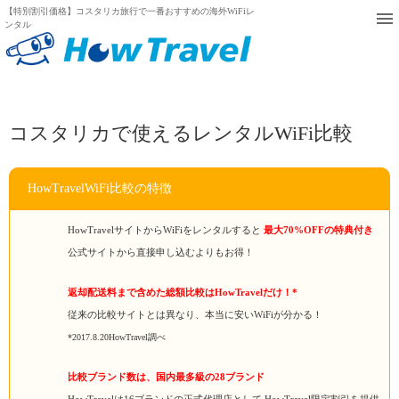
【特別割引価格】コスタリカ旅行で一番おすすめの海外WiFiレ
ンタル
コスタリカで使えるレンタルWiFi比較
HowTravelWiFi比較の特徴
HowTravelサイトからWiFiをレンタルすると
最大70%OFFの特典付き
公式サイトから直接申し込むよりもお得！
返却配送料まで含めた総額比較はHowTravelだけ！*
従来の比較サイトとは異なり、本当に安いWiFiが分かる！
*2017.8.20HowTravel調べ
比較ブランド数は、国内最多級の28ブランド