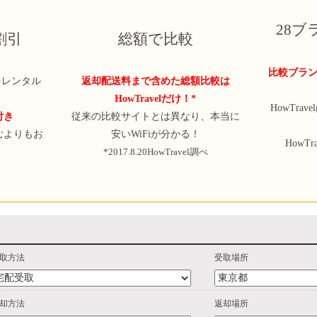
28
定割引
総額で比較
比較ブラン
iをレンタル
返却配送料まで含めた総額比較は
HowTravelだけ！*
HowTra
付き
従来の比較サイトとは異なり、本当に
むよりもお
安いWiFiが分かる！
HowT
*2017.8.20HowTravel調べ
取方法
受取場所
却方法
返却場所