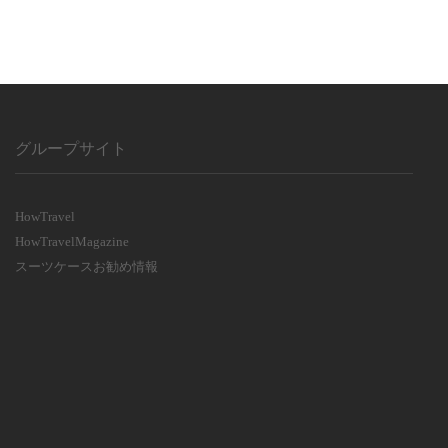
グループサイト
HowTravel
HowTravelMagazine
スーツケースお勧め情報