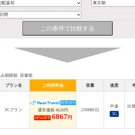
込み期限順
容量順
プラン名
ご利用料金
容量
速度
中速
出発
3Gプラン
250MB/日
通常価格 8626円
3G
6867
円
20%OFF