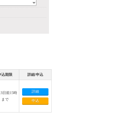
申込期限
詳細/申込
詳細
3日前15時
まで
申込