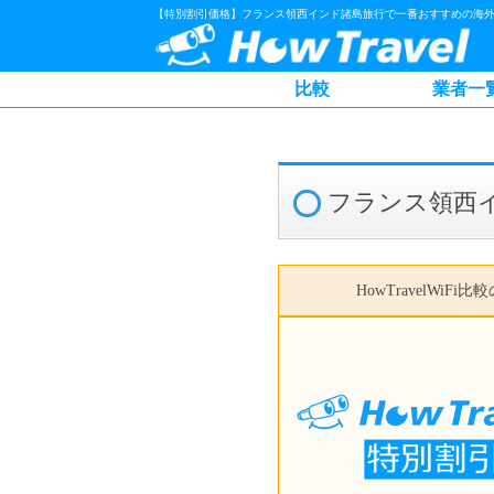
【特別割引価格】フランス領西インド諸島旅行で一番おすすめの海外W
比較
業者一
フランス領西イ
HowTravelWiFi