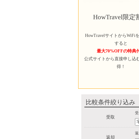
HowTravel限
HowTravelサイトからWiF
すると
最大70%OFFの特典
公式サイトから直接申し込
得！
比較条件絞り込み
受
受取
返
返却