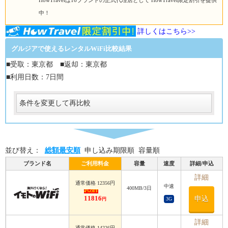
HowTravelは16ブランドの正式代理店として HowTravel限定割引を提供
中！
詳しくはこちら>>
グルジアで使えるレンタルWiFi比較結果
■受取：東京都 ■返却：東京都
■利用日数：7日間
条件を変更して再比較
受取
受取方法
必須
並び替え：
総額最安順
申し込み期限順
容量順
受取場所
必須
ブランド名
ご利用料金
容量
速度
詳細/申込
返却
詳細
通常価格 12356円
中速
400MB/3日
返却方法
4%OFF
11816
申込
3G
円
必須
返却方法
必須
詳細
通常価格 14226円