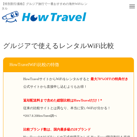
【特別割引価格】グルジア旅行で一番おすすめの海外WiFiレン
タル
グルジアで使えるレンタルWiFi比較
HowTravelWiFi比較の特徴
HowTravelサイトからWiFiをレンタルすると
最大70%OFFの特典付き
公式サイトから直接申し込むよりもお得！
返却配送料まで含めた総額比較はHowTravelだけ！*
従来の比較サイトとは異なり、本当に安いWiFiが分かる！
*2017.8.20HowTravel調べ
比較ブランド数は、国内最多級の28ブランド