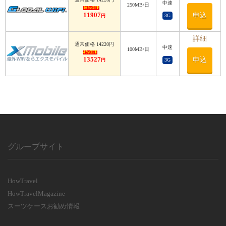
中速
利用日数
250MB/日
16%OFF
11907
申込
3G
円
利用日数
詳細
通常価格 14220円
中速
100MB/日
4%OFF
13527
申込
3G
円
グループサイト
HowTravel
HowTravelMagazine
スーツケースお勧め情報