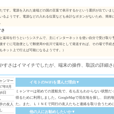
たです。電源を入れた途端どの国の言葉で表示するかという選択が出ていま
いるようです。電源などの入れる位置なども余計なボタンがないため、簡単
。
すさ
と返却を行うというシステムで、主にインターネットを使い自分で受け取り
後すぐに宅急便として郵便局や佐川で返却として発送すれば、その場で手続
もネット上で行えば可能になるようです。）
りやすさはイマイチでしたが、端末の操作、取説の詳細さ
ャンマー
イモトのWiFiを選んだ理由▼
017年8月
ミャンマーは初めての渡航先で、右も左もわからない状態だ
泊6日
得るために利用しました。GoogleMapで現在地を探し、目
人
た。また、ＬＩＮＥで同行の友人たちと連絡を取り合うため
学の友人
し
他の人にお勧めしたいか▼