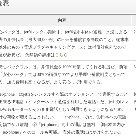
金表
内容
心パックは、jetfiレンタル期間中、jetfi端末本体の盗難・水没による
害の弁償代金（最大40,000円）の80%を補償する制度のこと。端末本
以外のもの（電源プラグやキャリングケース）は補償対象外なので
意が必要だ。 免除額の詳細は
こちら
安心パックフル」は、弁償代金を100%補償してくれる制度だ。前項
「安心パック」では80%の補償なのでより手厚い補償制度となって
る。加入費用も高くなるが、より安心して利用できる。
jet-phone」はjetfiをレンタルする際のオプションとして選択すること
出来るIP電話（インターネット通信を利用した電話）だ。jetfiのレン
ルWiFiルーターがそのまま電話として利用できるようになるため、
計な荷物が増えることもない。 「jet-phone」では、①日本への電話
定額でかけ放題 ②「jet-phone」同士の通話は無料 ③日本国内か
「jet-phone」へのコールも可能。 海外の電話にはかけられないこ