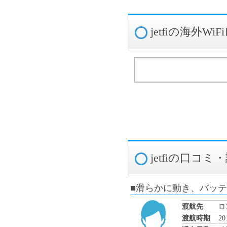
jetfiの海外
jetfiの口コミ
■滑らかに動き、バッ
渡航先
ロ
渡航時期
2