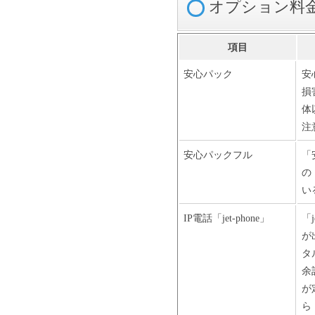
オプション料
項目
安心パック
安
損
体
注
安心パックフル
「
の
い
IP電話「jet-phone」
「
が
タ
余
が
ら