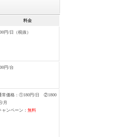
料金
200円/日（税抜）
300円/台
通常価格：①180円/日 ②1800
円/月
キャンペーン：
無料