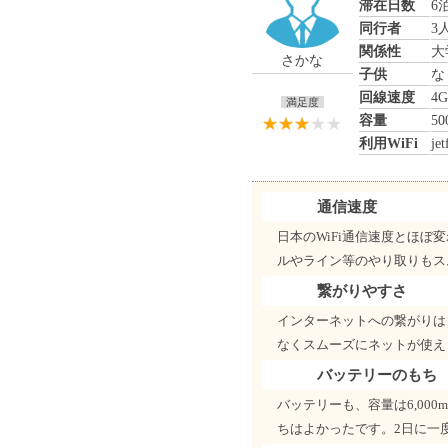
滞在日数
6
同行者
3
関係性
大
さかな
子供
な
回線速度
4G
満足度
容量
50
利用WiFi
jet
通信速度
日本のWiFi通信速度とほ
ルやライン等のやり取りもス
繋がりやすさ
インターネットへの繋がりは
なくスムーズにネットが使え
バッテリーのもち
バッテリーも、容量は6,0
ちはよかったです。2日に一