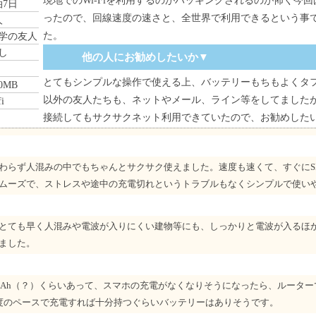
現地でのWi-Fiを利用するのがハッキングされるのが怖く今
泊7日
ったので、回線速度の速さと、全世界で利用できるという事
人
た。
学の友人
し
他の人にお勧めしたいか▼
とてもシンプルな操作で使える上、バッテリーもちもよくタ
0MB
以外の友人たちも、ネットやメール、ライン等をしてました
fi
接続してもサクサクネット利用できていたので、お勧めした
ぼ変わらず人混みの中でもちゃんとサクサク使えました。速度も速くて、すぐにS
ムーズで、ストレスや途中の充電切れというトラブルもなくシンプルで使い
とても早く人混みや電波が入りにくい建物等にも、しっかりと電波が入るほ
ました。
00mAh（？）くらいあって、スマホの充電がなくなりそうになったら、ルータ
度のペースで充電すれば十分持つぐらいバッテリーはありそうです。