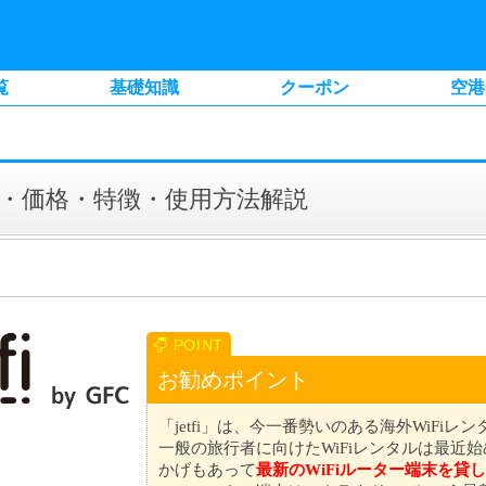
覧
基礎知識
クーポン
空港
ーポン・価格・特徴・使用方法解説
お勧めポイント
「jetfi」は、今一番勢いのある海外WiFi
一般の旅行者に向けたWiFiレンタルは最近
かげもあって
最新のWiFiルーター端末を貸