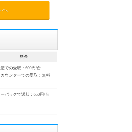
トへ
料金
便での受取：600円/台
港カウンターでの受取：無料
ーパックで返却：650円/台