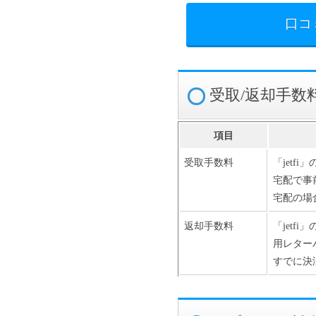
口コ
受取/返却手数
項目
受取手数料
「jetf
宅配で事
宅配の場
返却手数料
「jetf
用レター
すでに決