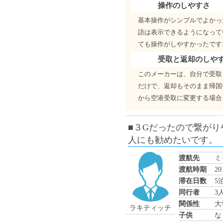
操作のしやすさ
基本操作がシンプルでよかっ
語は表示できるようになって
ても操作がしやすかったです
受取と返却のしや
このメーカーは、自分で受取
だけで、返却もそのまま帰国
から空港受取に変更する場合
■３Gだったので繋が
人にも勧めたいです。
渡航先
ミ
渡航時期
2
滞在日数
5
同行者
3
関係性
大
ラキティッチ
子供
な