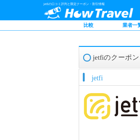
jetfiの口コミ評判と限定クーポン・割引情報
比較
業者一
jetfiのク
jetfi