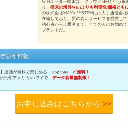
WiFiルーター端末は、クラウドSIMという
り、
従来の海外WiFiよりも利便性/価格とも
の株式会社MAYA SYSTEMには大手通信
在籍しており、質の高いサービスを提供して
初心者から上級者まで、全ての人にお勧めでき
ブランドだ。
el限定割引情報
名】
通話が無料で楽しめる「jet-phone」が
無料！
国/台湾/アメリカ/ハワイで、
データ容量無制限！
お申し込みはこちらから
>>