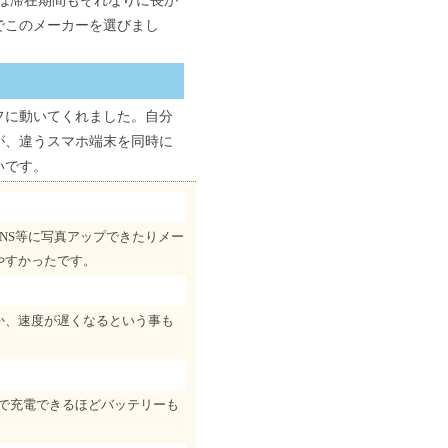
回は滞在期間もそれなりに長か
でこのメーカーを選びまし
フに動いてくれました。自分
が、違うスマホ端末を同時に
いです。
NS等に写真アップできたりメー
やすかったです。
か、速度が遅くなるという事も
ーで充電できるほどバッテリーも