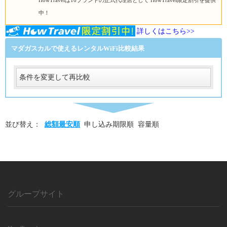
HowTravelは16ブランドの正式代理店として HowTravel限定割引を提供
中！
詳しくはこちら>>
マダガスカルで使えるレンタルWiFi比較結果
条件を変更して再比較
受取
受取方法
必須
並び替え：
総額最安順
申し込み期限順
容量順
受取場所
必須
返却
返却方法
必須
返却方法
グループサイト
必須
利用日数
利用日数