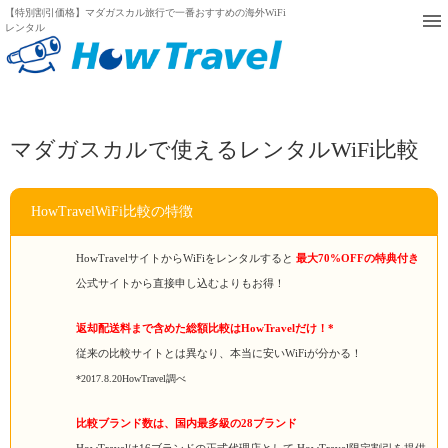
【特別割引価格】マダガスカル旅行で一番おすすめの海外WiFi
レンタル
マダガスカルで使えるレンタルWiFi比較
HowTravelWiFi比較の特徴
HowTravelサイトからWiFiをレンタルすると
最大70%OFFの特典付き
公式サイトから直接申し込むよりもお得！
返却配送料まで含めた総額比較はHowTravelだけ！*
従来の比較サイトとは異なり、本当に安いWiFiが分かる！
*2017.8.20HowTravel調べ
比較ブランド数は、国内最多級の28ブランド