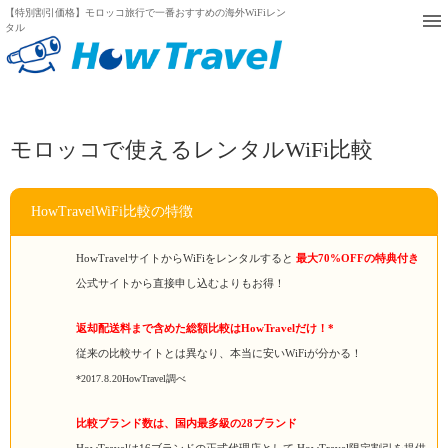
【特別割引価格】モロッコ旅行で一番おすすめの海外WiFiレン
タル
モロッコで使えるレンタルWiFi比較
HowTravelWiFi比較の特徴
HowTravelサイトからWiFiをレンタルすると
最大70%OFFの特典付き
公式サイトから直接申し込むよりもお得！
返却配送料まで含めた総額比較はHowTravelだけ！*
従来の比較サイトとは異なり、本当に安いWiFiが分かる！
*2017.8.20HowTravel調べ
比較ブランド数は、国内最多級の28ブランド