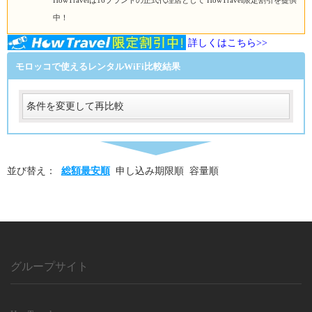
HowTravelは16ブランドの正式代理店として HowTravel限定割引を提供
中！
詳しくはこちら>>
モロッコで使えるレンタルWiFi比較結果
条件を変更して再比較
受取
受取方法
必須
並び替え：
総額最安順
申し込み期限順
容量順
受取場所
必須
返却
返却方法
必須
返却方法
グループサイト
必須
利用日数
利用日数