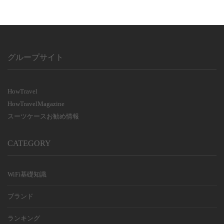
利用日数
利用日数
グループサイト
HowTravel
HowTravelMagazine
スーツケースお勧め情報
CATEGORY
WiFi基礎知識
ブランド
ランキング