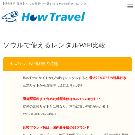
【特別割引価格】ソウル旅行で一番おすすめの海外WiFiレンタ
ル
ソウルで使えるレンタルWiFi比較
HowTravelWiFi比較の特徴
HowTravelサイトからWiFiをレンタルすると
最大70%OFFの特典付き
公式サイトから直接申し込むよりもお得！
返却配送料まで含めた総額比較はHowTravelだけ！*
従来の比較サイトとは異なり、本当に安いWiFiが分かる！
*2017.8.20HowTravel調べ
比較ブランド数は、国内最多級の28ブランド