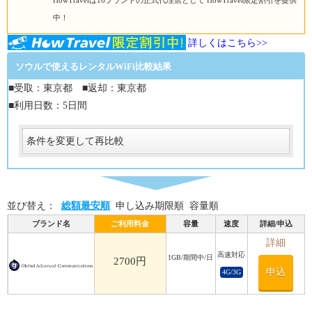
HowTravelは16ブランドの正式代理店として HowTravel限定割引を提供
中！
詳しくはこちら>>
ソウルで使えるレンタルWiFi比較結果
■受取：東京都 ■返却：東京都
■利用日数：5日間
条件を変更して再比較
受取
受取方法
必須
並び替え：
総額最安順
申し込み期限順
容量順
受取場所
必須
ブランド名
ご利用料金
容量
速度
詳細/申込
返却
詳細
高速対応
1GB/期間中/日
返却方法
2700円
申込
4G/3G
必須
返却方法
必須