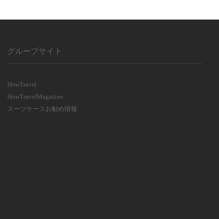
グループサイト
HowTravel
HowTravelMagazine
スーツケースお勧め情報