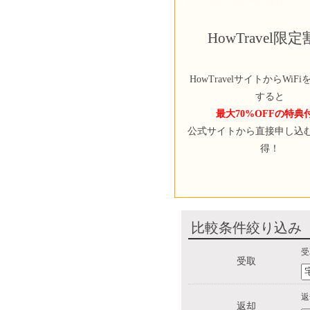
HowTravel限
HowTravelサイトからWiF
すると
最大70%OFFの特典
公式サイトから直接申し込
得！
比較条件絞り込み
受
受取
返
返却