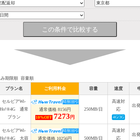
込み期限順
容量順
プラン名
ご利用料金
容量
速度
セルビアWi-
高速対
出発
Ho!®4G 通常
250MB/日
応
通常価格 8156円
7273
プラン
円
10%OFF
4G/3G
セルビアWi-
高速対
出発
Ho!®4G 大容
500MB/日
応
通常価格 10256円