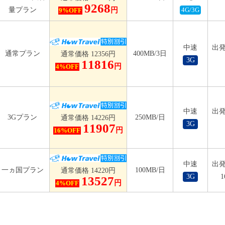
9268
量プラン
円
9%OFF
4G/3G
中速
出発
通常プラン
400MB/3日
通常価格 12356円
3G
11816
円
4%OFF
中速
出発
3Gプラン
250MB/日
通常価格 14226円
3G
11907
円
16%OFF
中速
出発
一ヵ国プラン
100MB/日
通常価格 14220円
3G
13527
円
4%OFF