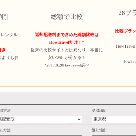
28
定割引
総額で比較
比較ブラン
iをレンタル
返却配送料まで含めた総額比較は
HowTravelだけ！*
HowTra
付き
従来の比較サイトとは異なり、本当に
むよりもお
安いWiFiが分かる！
HowT
*2017.8.20HowTravel調べ
取方法
受取場所
却方法
返却場所