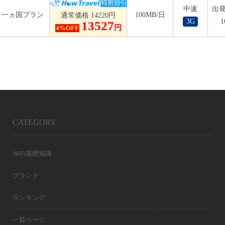
中速
出発
一ヵ国プラン
100MB/日
通常価格 14220円
3G
13527
円
4%OFF
CATEGORY
WiFi基礎知識
ブランド
ランキング
一覧ページ