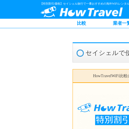
【特別割引価格】セイシェル旅行で一番おすすめの海外WiFiレンタ
比較
業者一
セイシェルで使
HowTravelWiFi