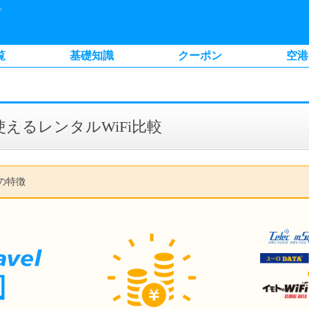
ル
覧
基礎知識
クーポン
空港
えるレンタルWiFi比較
比較の特徴