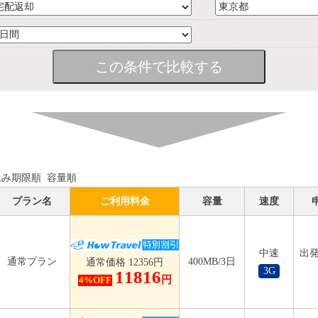
込み期限順
容量順
プラン名
ご利用料金
容量
速度
中速
出発
通常プラン
400MB/3日
通常価格 12356円
3G
11816
円
4%OFF