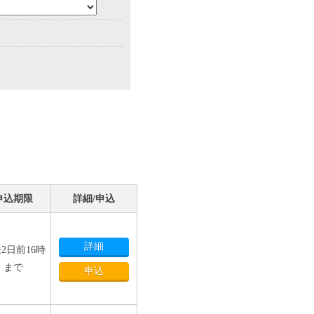
申込期限
詳細/申込
詳細
2日前16時
まで
申込