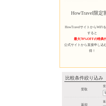
HowTravel限
HowTravelサイトからWiF
すると
最大70%OFFの特典
公式サイトから直接申し込
得！
比較条件絞り込み
受
受取
返
返却