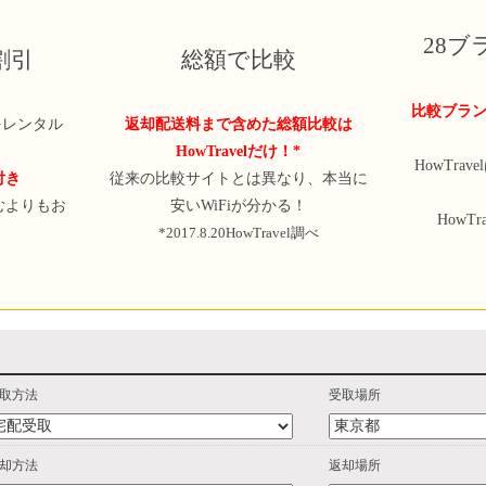
28
定割引
総額で比較
比較ブラン
iをレンタル
返却配送料まで含めた総額比較は
HowTravelだけ！*
HowTra
付き
従来の比較サイトとは異なり、本当に
むよりもお
安いWiFiが分かる！
HowT
*2017.8.20HowTravel調べ
取方法
受取場所
却方法
返却場所