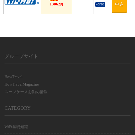
13062
申込
4G/3G
円
グループサイト
HowTravel
HowTravelMagazine
スーツケースお勧め情報
CATEGORY
WiFi基礎知識