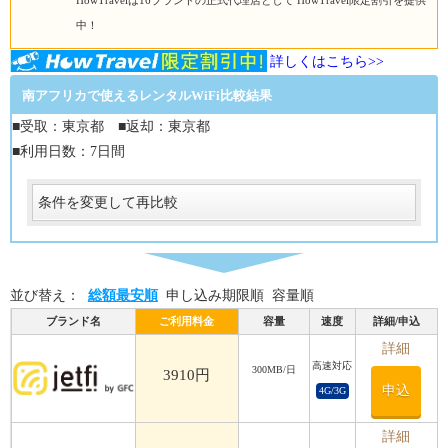
HowTravelは16ブランドの正式代理店として HowTravel限定割引を提供
中！
詳しくはこちら>>
南アフリカで使えるレンタルWiFi比較結果
■受取：東京都 ■返却：東京都
■利用日数：7日間
条件を変更して再比較
受取
受取方法
必須
並び替え：
総額最安順
申し込み期限順
容量順
受取場所
必須
ブランド名
ご利用料金
容量
速度
詳細/申込
返却
詳細
高速対応
300MB/日
返却方法
3910円
申込
4G/3G
必須
返却方法
必須
詳細