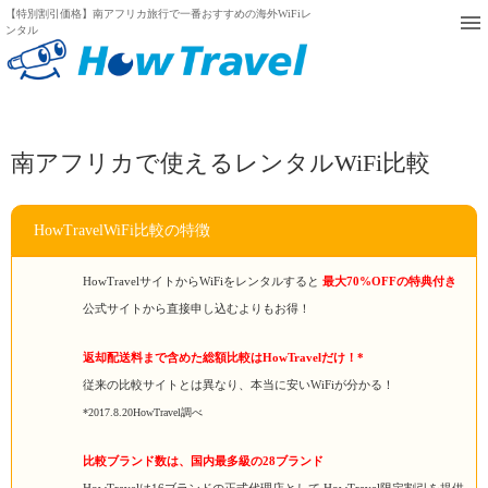
【特別割引価格】南アフリカ旅行で一番おすすめの海外WiFiレ
ンタル
南アフリカで使えるレンタルWiFi比較
HowTravelWiFi比較の特徴
HowTravelサイトからWiFiをレンタルすると
最大70%OFFの特典付き
公式サイトから直接申し込むよりもお得！
返却配送料まで含めた総額比較はHowTravelだけ！*
従来の比較サイトとは異なり、本当に安いWiFiが分かる！
*2017.8.20HowTravel調べ
比較ブランド数は、国内最多級の28ブランド