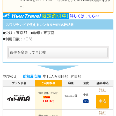
HowTravelは16ブランドの正式代理店として HowTravel限定割引を提供
中！
詳しくはこちら>>
スワジランドで使えるレンタルWiFi比較結果
■受取：東京都 ■返却：東京都
■利用日数：7日間
条件を変更して再比較
受取
受取方法
必須
並び替え：
総額最安順
申し込み期限順
容量順
受取場所
必須
ブランド名
ご利用料金
容量
速度
詳細/申込
返却
詳細
通常価格 12356円
中速
400MB/3日
返却方法
4%OFF
11816
申込
3G
円
必須
返却方法
必須
詳細
通常価格 15626円