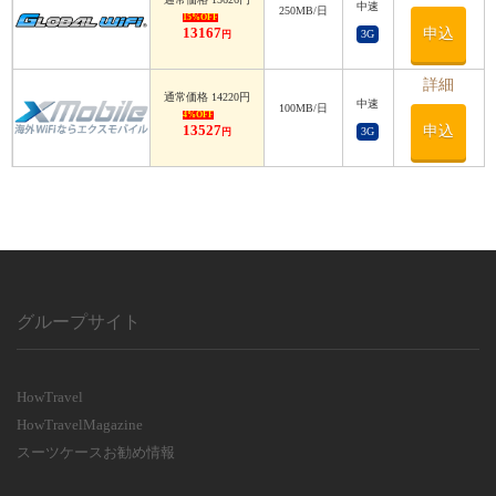
中速
利用日数
250MB/日
15%OFF
13167
申込
3G
円
利用日数
詳細
通常価格 14220円
中速
100MB/日
4%OFF
13527
申込
3G
円
グループサイト
HowTravel
HowTravelMagazine
スーツケースお勧め情報