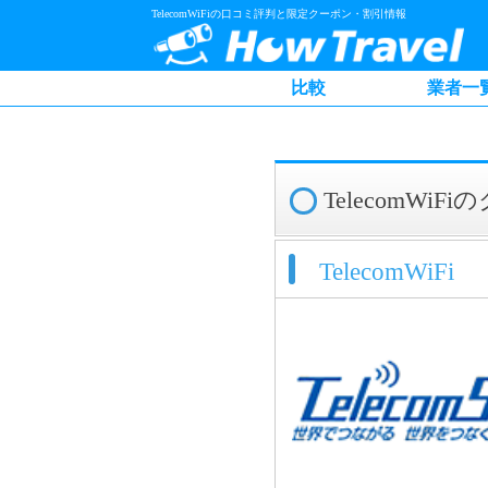
TelecomWiFiの口コミ評判と限定クーポン・割引情報
比較
業者一
TelecomW
TelecomWiFi