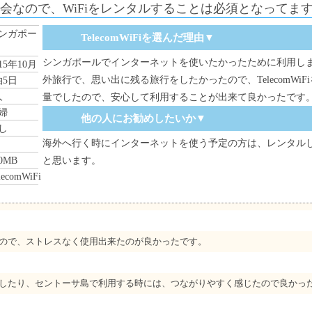
会なので、WiFiをレンタルすることは必須となってま
ンガポー
TelecomWiFiを選んだ理由▼
シンガポールでインターネットを使いたかったために利用し
015年10月
外旅行で、思い出に残る旅行をしたかったので、TelecomWi
泊5日
人
量でしたので、安心して利用することが出来て良かったです
婦
他の人にお勧めしたいか▼
し
海外へ行く時にインターネットを使う予定の方は、レンタル
0MB
と思います。
lecomWiFi
ので、ストレスなく使用出来たのが良かったです。
したり、セントーサ島で利用する時には、つながりやすく感じたので良かっ