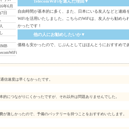
TelecomWiFiを選んだ理由▼
016年6月
自由時間が基本的に多く、また、日本にいる友人などと連絡
泊7日
WiFiを活用いたしました。こちらのWiFiは、友人から勧め
人
かったです！
人
し
他の人にお勧めしたいか▼
価格も安かったので、じぶんとしてはほんとうにおすすめで
0MB
lecomWiFi
、通信速度は早くなかったです。
本的につながりにくかったですが、それ以外は問題ありませんでした。
費が激しかったので、予備のバッテリーを持つことをおすすめいたします。