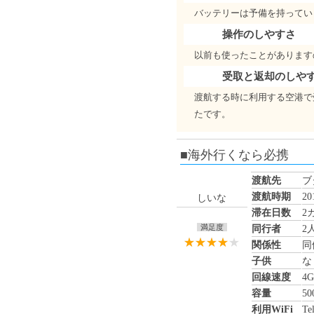
バッテリーは予備を持ってい
操作のしやすさ
以前も使ったことがあります
受取と返却のしや
渡航する時に利用する空港で
たです。
■海外行くなら必携
渡航先
ブ
渡航時期
2
しいな
滞在日数
2
満足度
同行者
2
関係性
同
子供
な
回線速度
4G
容量
50
利用WiFi
Te