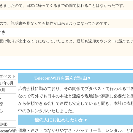
きましたので、日本に帰ってくるまでの間で切れることはなかったです。
ので、説明書を見なくても操作が出来るようになってたのです。
すさ
受け取りが出来るようになっていたことと、返却も返却カウンターに返すだ
ダペスト
TelecomWiFiを選んだ理由▼
017年6月
広告会社に勤めており、その関係でブタペストで行われる世
カ月
なので海外でも日本の本社と連絡や現地語の翻訳に必要だと
人
から信頼できる会社で速度も安定していると聞き、本社に依
僚
し
中のみレンタルいたしました。
他の人にお勧めしたいか▼
0MB
価格・速さ・つながりやすさ・バッテリー量、レンタル、ど
lecomWiFi