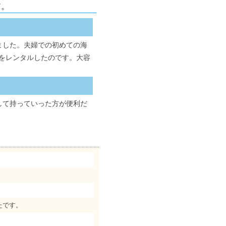
す。
ました。夫婦での初めての海
Fiをレンタルしたのです。大容
。
して持っていった方が便利だ
たです。