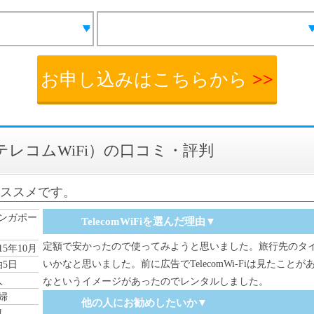
お申し込みはこちらから
>>
Fi（テレコムWiFi）の口コミ・評判
オススメです。
ンガポー
TelecomWiFiを選んだ理由▼
定額で安かったので使ってみようと思いました。旅行先のタイ
015年10月
いかなと思いました。前に広告でTelecomWi-Fiは見たこ
泊5日
人
なというイメージがあったのでレンタルしました。
婦
他の人にお勧めしたいか▼
し