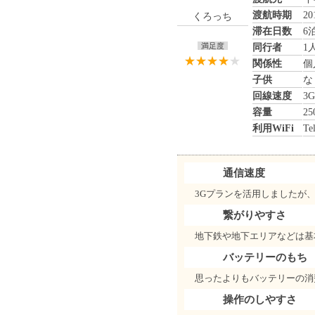
渡航時期
2
くろっち
滞在日数
6
満足度
同行者
1
関係性
個
子供
な
回線速度
3G
容量
25
利用WiFi
Te
通信速度
3Gプランを活用しましたが
繋がりやすさ
地下鉄や地下エリアなどは基
バッテリーのもち
思ったよりもバッテリーの消
操作のしやすさ