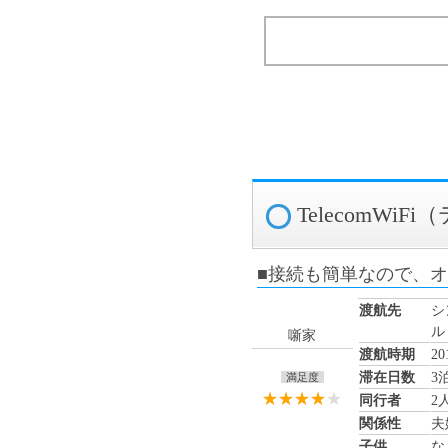
TelecomWi
■接続も簡単なので、
渡航先
シ
ル
噺家
渡航時期
2
滞在日数
3
満足度
同行者
2
関係性
夫
子供
な