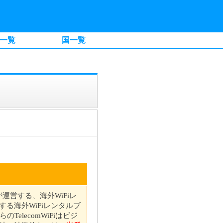
一覧
国一覧
が運営する、海外WiFiレ
る海外WiFiレンタルブ
TelecomWiFiはビジ