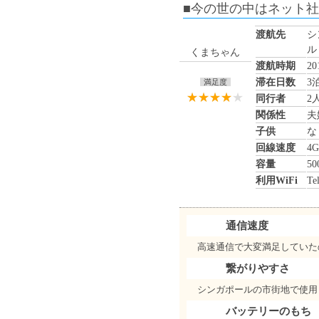
■今の世の中はネット社
渡航先
シ
ル
くまちゃん
渡航時期
2
滞在日数
3
満足度
同行者
2
関係性
夫
子供
な
回線速度
4G
容量
50
利用WiFi
Te
通信速度
高速通信で大変満足していた
繋がりやすさ
シンガポールの市街地で使用
バッテリーのもち