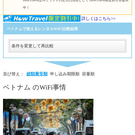
HowTravelは16ブランドの正式代理店として HowTravel限定割引を提供
中！
詳しくはこちら>>
ベトナムで使えるレンタルWiFi比較結果
条件を変更して再比較
受取
受取方法
必須
並び替え：
総額最安順
申し込み期限順
容量順
受取場所
必須
ベトナム のWiFi事情
返却
返却方法
必須
返却方法
必須
利用日数
利用日数