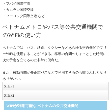
・フバイ国際空港
・カムラン国際空港
・フーコック国際空港 など
ベトナムメトロやバス等公共交通機関で
のWiFiの使い方
ベトナムでは、バス、鉄道、タクシーなどあらゆる交通機関でフリ
ーWiFiを使用することができる。移動の合間のちょっとした時間に
次の予定を立てるのに非常に便利だ。
また、移動時間が長距離バスなどで利用できるのも暇つぶしとなり
ありがたい。
STEP
1
接続
STEP
2
基本的な接続方法は、カフェやレストランと同じである。WiFi機能
WiFi利用開始
WiFiが利用可能な ベトナムの公共交通機関
をオンにして、該当するWiFiの通信名を選択、接続する。パスワー
利用する公共交通期間にもよるが、動画の再生が可能な程度には快