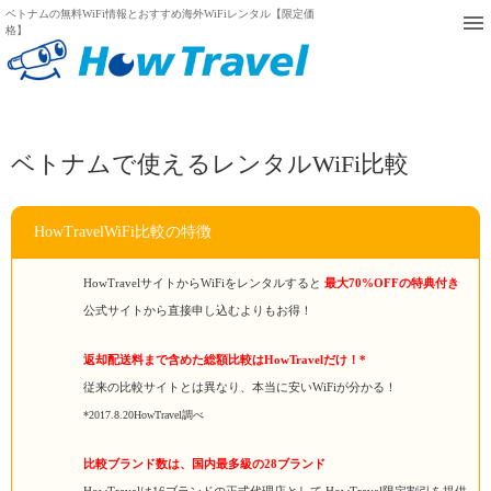
ベトナムの無料WiFi情報とおすすめ海外WiFiレンタル【限定価
格】
ベトナムで使えるレンタルWiFi比較
HowTravelWiFi比較の特徴
HowTravelサイトからWiFiをレンタルすると
最大70%OFFの特典付き
公式サイトから直接申し込むよりもお得！
返却配送料まで含めた総額比較はHowTravelだけ！*
従来の比較サイトとは異なり、本当に安いWiFiが分かる！
*2017.8.20HowTravel調べ
比較ブランド数は、国内最多級の28ブランド