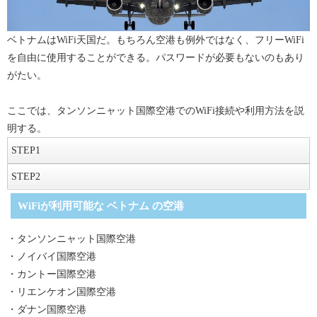
ベトナムはWiFi天国だ。もちろん空港も例外ではなく、フリーWiFi
を自由に使用することができる。パスワードが必要もないのもあり
がたい。
ここでは、タンソンニャット国際空港でのWiFi接続や利用方法を説
明する。
STEP
1
接続
STEP
2
空港に到着したら、手持ちの電子機器のWiFi機能をオンにしよう。
インターネット利用
WiFiが利用可能な ベトナム の空港
「FreeWifi TanSonNhat Airpor」という通信名が現れるので、選択す
込み入った手続きもなく接続できるのが便利な空港のフリーWiFiだ
ればすぐに接続可能だ。
が、通信速度がやや遅いのが難点と言える。ページがさくさく開か
・タンソンニャット国際空港
ず困ったときには、空港内の喫茶店やレストランに入ってそちらの
・ノイバイ国際空港
この際、データローミング設定等の機能はONにしないように注意し
フリーWiFiを利用したほうが無難だ。
・カントー国際空港
たい。
・リエンケオン国際空港
・ダナン国際空港