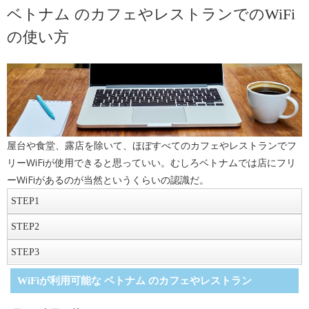
ベトナム のカフェやレストランでのWiFi
の使い方
屋台や食堂、露店を除いて、ほぼすべてのカフェやレストランでフ
リーWiFiが使用できると思っていい。むしろベトナムでは店にフリ
ーWiFiがあるのが当然というくらいの認識だ。
STEP
1
WiFiを提供しているスポットを探す
STEP
2
まずは手近なカフェやレストランに入ってWiFiを検索しよう。大抵
接続
STEP
3
の場合、通信名に店名が入っているのですぐに見つけることができ
該当するフリーWiFiを見つけたら、そのまま接続しよう。ただし、
WiFi利用
る。わからない場合にはスタッフに尋ねてみること。
WiFiが利用可能な ベトナム のカフェやレストラン
ほとんどの店のフリーWiFiにパスワードがかかっているので注意。
パスワードを無事入力した後は、店内でインターネットを楽しも
スタッフに一声かけてパスワードを尋ねて入力する。
う。店によっては1回の利用に制限時間を設けているところもあるの