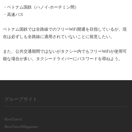
ドがわからない場合には駅員に尋ねること。
適に接続できる場合が多い。不安な場合にはポケットWiFiを借りる
・ベトナム国鉄（ハノイ-ホーチミン間）
ことをお勧めする。
・高速バス
ベトナム国鉄では全路線でのフリーWiFi開通を目指しているが、現
在は必ずしも全路線に適用されていないことに留意したい。
また、公共交通期間ではないがタクシー内でもフリーWiFiが使用可
能な場合が多い。タクシードライバーにパスワードを尋ねよう。
グループサイト
HowTravel
HowTravelMagazine