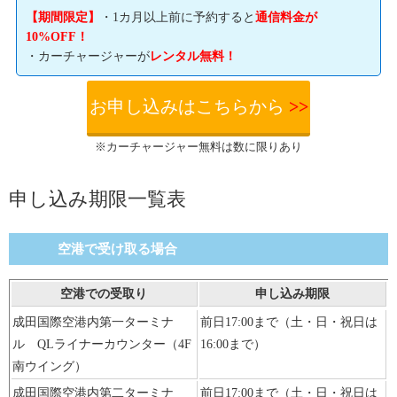
WiFi接続以外の通信はしない設定をしておくことが必要。
帰国したら忘れずに返却すること。
【期間限定】
・1カ月以上前に予約すると
通信料金が
HowTravel割引情報
10%OFF！
空港で受け取っていたとしても、空港で返却することはできない。必
・カーチャージャーが
レンタル無料！
ず、商品に同封されている返却用の包みに入れてポスト投函して返却す
【期間限定】
・1カ月以上前に予約すると
通信料金が
10%OFF！
ること。返却料は
無料
だ。
・カーチャージャーが
レンタル無料！
お申し込みはこちらから
>>
※カーチャージャー無料は数に限りあり
お申し込みはこちらから
>>
※カーチャージャー無料は数に限りあり
申し込み期限一覧表
空港で受け取る場合
空港
での受取り
申し込み期限
成田国際空港内第一ターミナ
前日17:00まで（土・日・祝日は
ル QLライナーカウンター（4F
16:00まで）
南ウイング）
成田国際空港内第二ターミナ
前日17:00まで（土・日・祝日は