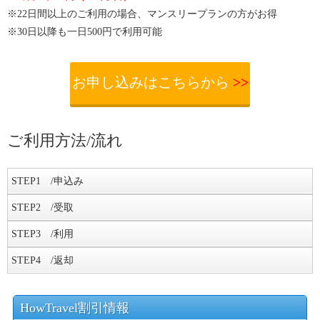
※22日間以上のご利用の場合、マンスリープランの方がお得
※30日以降も一日500円で利用可能
お申し込みはこちらから
>>
ご利用方法/流れ
STEP
1 /申込み
お申し込み
STEP
2 /受取
ベトナムデータ(ベトナムDATA)では、海外WiFiレンタルを電話及びイン
WiFiルーターの受け取り
STEP
3 /利用
ターネットで予約できる。WiFiを受け取る方法によって申し込み期限が
ベトナムデータ(ベトナムDATA)は、「空港での受取」「宅配便での受
異なるので注意が必要。受取手法毎の申し込み期限は以下でまとめてい
現地での利用
STEP
4 /返却
取」の2種類から好みの受け取り方法を選択できる。沖縄県で受け取る以
る。
WiFiルーターの電源を入れ、パスワードを入力するとインターネットが
外、受け取り手数料はかからないので安心。
WiFi機器の返却
利用できます。携帯キャリアのデータローミングがオンになっていると
WiFi機器は、帰国日の翌日までの消印で郵送にて返却をする必要があ
HowTravel割引情報
思わぬ高学請求がされるこおとがあるので、必ずデータローミング等の
お申込み期限
る。帰国日翌々日の消印の場合、延滞金が発生するので注意が必要だ。
利用の仕方詳細