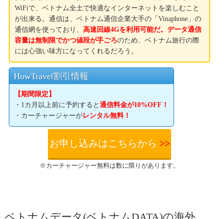
WiFiで、ベトナム全土で快適なインターネットを楽しむこと
が出来る。通信は、ベトナム通信企業大手の「Vinaphone」の
通信網を使っており、
高速回線4Gを利用可能だ。データ通信
容量は無制限でかつ値段が手ごろ
のため、ベトナム旅行の際
には心強い味方になってくれるだろう。
HowTravel割引情報
【期間限定】
・1カ月以上前に予約すると
通信料金が10%OFF！
・カーチャージャーが
レンタル無料！
お申し込みはこちらから
>>
※カーチャージャー無料は数に限りがあります。
ベトナムデータ(ベトナムDATA)の海外