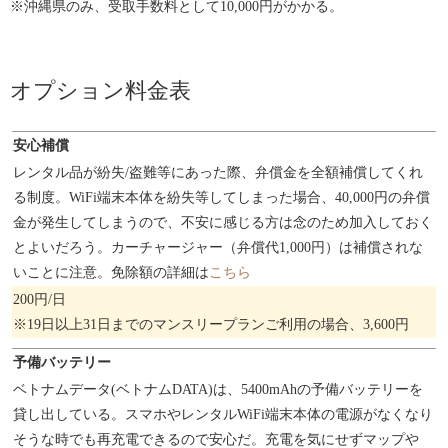
※沖縄県のみ、受取手数料として10,000円がかかる。
オプション料金表
安心補償
レンタル品が紛失/盗難等にあった際、弁償金を全額補償してくれ
る制度。WiFi端末本体を紛失等してしまった場合、40,000円の弁償
金が発生してしまうので、不安に感じる方は念のため加入しておく
とよいだろう。カーチャージャー（弁償代1,000円）は補償されな
いことに注意。免除額の詳細は
こちら
200円/日
※19日以上31日までのマンスリープランご利用の場合、3,600円
予備バッテリー
ベトナムデータ(ベトナムDATA)は、5400mAhの予備バッテリーを
貸し出している。スマホやレンタルWiFi端末本体の電源がなくなり
そうな時でも再充電できるので安心だ。充電を気にせずマップや