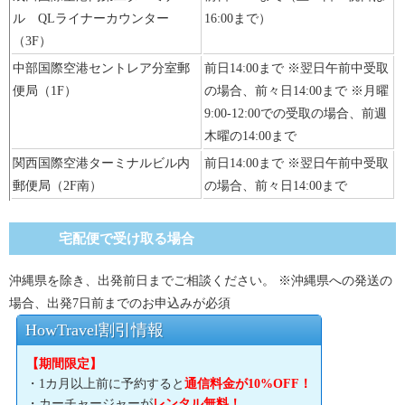
ル QLライナーカウンター
16:00まで）
（3F）
中部国際空港セントレア分室郵
前日14:00まで ※翌日午前中受取
便局（1F）
の場合、前々日14:00まで ※月曜
9:00-12:00での受取の場合、前週
木曜の14:00まで
関西国際空港ターミナルビル内
前日14:00まで ※翌日午前中受取
郵便局（2F南）
の場合、前々日14:00まで
宅配便で受け取る場合
沖縄県を除き、出発前日までご相談ください。 ※沖縄県への発送の
場合、出発7日前までのお申込みが必須
HowTravel割引情報
【期間限定】
・1カ月以上前に予約すると
通信料金が10%OFF！
・カーチャージャーが
レンタル無料！