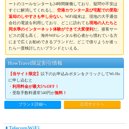
ートのコールセンターも24時間稼働しており、疑問や不安は
すぐに解消してくれるし、
空港カウンター及び宅配での受取/
返却のしやすさも申し分ない。
WiFi端末は、現地の大手通信
会社の電波を利用しており、どこに訪れても
現地の人たちと
同水準のインターネット体験ができて大変便利
だ。接客サー
ビスの質も高く、海外WiFiレンタル初心者から慣れている方
にまで広くお勧めできるブランドだ。どこで借りようか迷っ
たら一度検討したいブランドといえる。
HowTravel限定割引情報
【当サイト限定】
以下のお申込みボタンをクリックしてWi-Ho
に申し込むと
・
利用料金が最大5%OFF！
・受取手数料通常540円が
無料！
ブランド詳細へ
公式サイトへ
TelecomWiFi