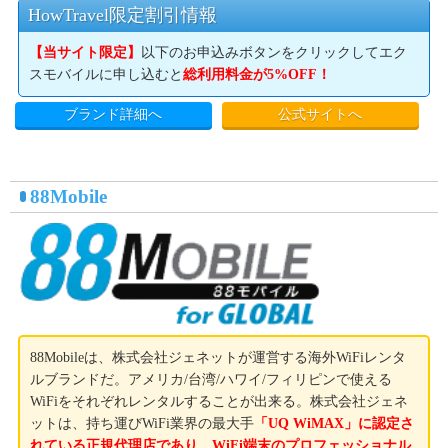
HowTravel限定割引情報
【当サイト限定】
以下のお申込みボタンをクリックしてエク
スモバイルに申し込むと
総利用料金が5%OFF！
ブランド詳細へ
公式サイトへ
88Mobile
88Mobileは、株式会社ジェネットが運営する海外WiFiレンタ
ルブランドだ。アメリカ/台湾/ハワイ/フィリピンで使える
WiFiをそれぞれレンタルすることが出来る。株式会社ジェネ
ットは、持ち運びWiFi業界の最大手
「UQ WiMAX」に認定さ
れている正規代理店であり、WiFi端末のプロフェッショナル